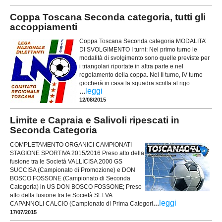
Coppa Toscana Seconda categoria, tutti gli
accoppiamenti
Coppa Toscana Seconda categoria MODALITA’
DI SVOLGIMENTO I turni: Nel primo turno le
modalità di svolgimento sono quelle previste per
i triangolari riportate in altra parte e nel
regolamento della coppa. Nel II turno, IV turno
giocherà in casa la squadra scritta al rigo
...
leggi
12/08/2015
Limite e Capraia e Salivoli ripescati in
Seconda Categoria
COMPLETAMENTO ORGANICI CAMPIONATI
STAGIONE SPORTIVA 2015/2016 Preso atto della
fusione tra le Società VALLICISA 2000 GS
SUCCISA (Campionato di Promozione) e DON
BOSCO FOSSONE (Campionato di Seconda
Categoria) in US DON BOSCO FOSSONE; Preso
atto della fusione tra le Società SELVA
...
leggi
CAPANNOLI CALCIO (Campionato di Prima Categori
17/07/2015