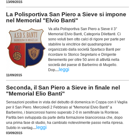
13/09/2015
La Polisportiva San Piero a Sieve si impone
nel Memorial "Elvio Banti"
Va alla Polisportiva San Piero a Sieve il 3°
Memorial Elvio Banti, Categoria Dilettanti. Ci
sono voluti ben otto calci di rigore per parte per
stabilire la vincitrice del quadrangolare
organizzato dalla società Spartaco Banti per
ricordare lo Storico Segretario e Dirigente
Benemerito per oltre 50 anni di attività nella
società del paese di Barberino di Mugello.
...
leggi
Dop
11/09/2015
Seconda, il San Piero a Sieve in finale nel
"Memorial Elio Banti"
Sensazioni positive in vista del debutto di domenica in Coppa con il Vaglia
per il San Piero. Mercoledì 2 Febbraio al "Memorial Elvio Banti" a
Barberino, i biancorossi hanno superato 2-0 in semifinale la Rontese.
Partita ben sviluppata da parte della formazione biancorossa che, dopo
una prima fase di studio, ha cambiato notevolmente passo nella ripresa.
...
leggi
Subito in vantag
03/09/2015