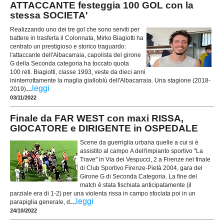
ATTACCANTE festeggia 100 GOL con la
stessa SOCIETA'
Realizzando uno dei tre gol che sono serviti per
battere in trasferta il Colonnata, Mirko Biagiotti ha
centrato un prestigioso e storico traguardo:
l'attaccante dell'Albacarraia, capolista del girone
G della Seconda categoria ha toccato quota
100 reti. Biagiotti, classe 1993, veste da dieci anni
ininterrottamente la maglia gialloblù dell'Albacarraia. Una stagione (2018-
...
leggi
2019)
03/11/2022
Finale da FAR WEST con maxi RISSA,
GIOCATORE e DIRIGENTE in OSPEDALE
Scene da guerriglia urbana quelle a cui si è
assistito al campo A dell'impianto sportivo "La
Trave" in Via dei Vespucci, 2 a Firenze nel finale
di Club Sportivo Firenze-Pietà 2004, gara del
Girone G di Seconda Categoria. La fine del
match è stata fischiata anticipatamente (il
parziale era di 1-2) per una violenta rissa in campo sfociata poi in un
...
leggi
parapiglia generale, d
24/10/2022