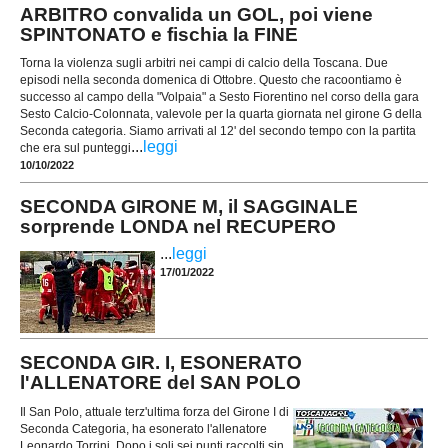
ARBITRO convalida un GOL, poi viene
SPINTONATO e fischia la FINE
Torna la violenza sugli arbitri nei campi di calcio della Toscana. Due
episodi nella seconda domenica di Ottobre. Questo che racoontiamo è
successo al campo della "Volpaia" a Sesto Fiorentino nel corso della gara
Sesto Calcio-Colonnata, valevole per la quarta giornata nel girone G della
Seconda categoria. Siamo arrivati al 12' del secondo tempo con la partita
...
leggi
che era sul punteggi
10/10/2022
SECONDA GIRONE M, il SAGGINALE
sorprende LONDA nel RECUPERO
...
leggi
17/01/2022
SECONDA GIR. I, ESONERATO
l'ALLENATORE del SAN POLO
Il San Polo, attuale terz'ultima forza del Girone I di
Seconda Categoria, ha esonerato l'allenatore
Leonardo Torrini. Dopo i soli sei punti raccolti sin