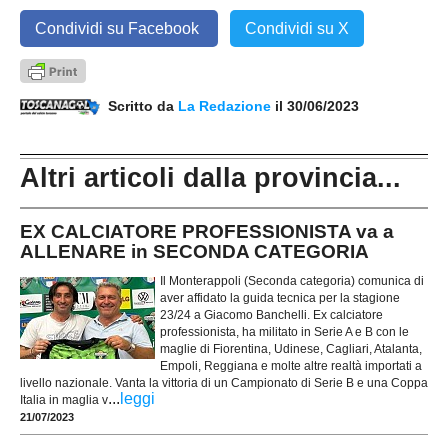
Condividi su Facebook
Condividi su X
Scritto da
La Redazione
il 30/06/2023
Altri articoli dalla provincia...
EX CALCIATORE PROFESSIONISTA va a
ALLENARE in SECONDA CATEGORIA
Il Monterappoli (Seconda categoria) comunica di
aver affidato la guida tecnica per la stagione
23/24 a Giacomo Banchelli. Ex calciatore
professionista, ha militato in Serie A e B con le
maglie di Fiorentina, Udinese, Cagliari, Atalanta,
Empoli, Reggiana e molte altre realtà importati a
livello nazionale. Vanta la vittoria di un Campionato di Serie B e una Coppa
...
leggi
Italia in maglia v
21/07/2023