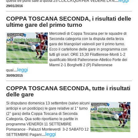
...
leggi
questi tre punti sale a quota 25 CLICCA QUA PER VEDERE LA N
29/01/2016
COPPA TOSCANA SECONDA, i risultati delle
ultime gare del primo turno
Mercoledì di Coppa Toscana per le squadre di
Seconda categoria con la disputa della terza
gara dei triangolari valevoli per il primo turno.
Ecco il cartellone delle gare in programma con
tutti gli orari: ORE 15,30 Filattierese-Monti 1-2
qualificato Monti Palleronese-Atletico Forte dei
Marmi 2-1 Borghetti 2 (P) Palleronese
...
leggi
qual
30/09/2015
COPPA TOSCANA SECONDA, tutte i risultati
delle gare
Si disputano domenica 13 settembre (salvo alcuni
anticipi e un posticipo) le gare relative al 1° turno
(2° gara) della Coppa Toscana di Seconda
Categoria. Qua sotto riportiamo le partite in
programma VENERDI 11 SETTEMBRE
Pomarance - Palazzi Monteverdi 3-2 SABATO 12
...
leggi
SETTEMBRE Pagani